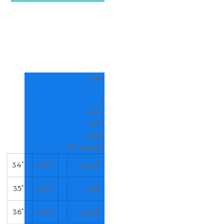
44
+
°
C
47°
+
36°
+
بغداد
الجمعة, 07
السبت
+
46°
+
34°
الأحد
+
46°
+
35°
الاثنين
+
48°
+
36°