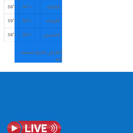
الثلاثاء
+
50°
+
38°
الأربعاء
+
50°
+
39°
الخميس
+
50°
+
38°
أنظر إلى التنبؤ لسبعة
أيام