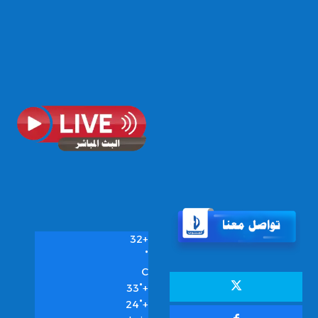
32
+
°
C
33°
+
24°
+