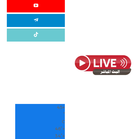
45
+
°
C
46°
+
34°
+